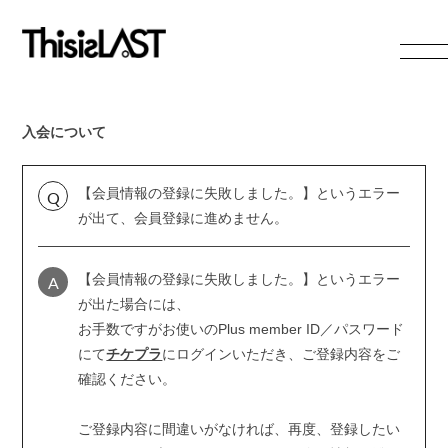
HOME
NEWS
入会について
LIVE
PROFILE
VIDEO
DISCOGRAPHY
【会員情報の登録に失敗しました。】というエラー
Q
が出て、会員登録に進めません。
RADIO
GOODS
CONTACT
A
【会員情報の登録に失敗しました。】というエラー
が出た場合には、
お手数ですがお使いのPlus member ID／パスワード
にて
チケプラ
にログインいただき、ご登録内容をご
確認ください。
無料会員登録
ログイン
ご登録内容に間違いがなければ、再度、登録したい