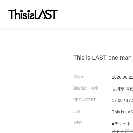
This is LAST one man
公演日
2026.06.2
開催場所・会場
香川県
高松
OPEN/START
17:00 / 17
出演
This is LA
INFO
■チケット
スタンディング 