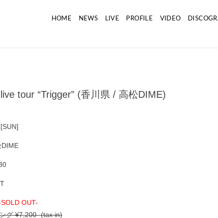
HOME
NEWS
LIVE
PROFILE
VIDEO
DISCOGR
 live tour “Trigger” (香川県 / 高松DIME)
1
[SUN]
DIME
:30
ST
-SOLD OUT-
¥7,200- (tax in)